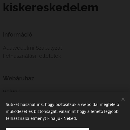
kiskereskedelem
Információ
Adatvédelmi Szabályzat
Felhasználási feltételek
Webáruház
Rólunk
Lépj velünk kapcsolatba
Sütiket használunk, hogy biztosítsuk a weboldal megfelelő
működését és biztonságát, valamint hogy a lehető legjobb
felhasználói élményt kínáljuk Neked.
E-mail:
shotboxinfo@gmail.com
Telefonszám:
06707767376