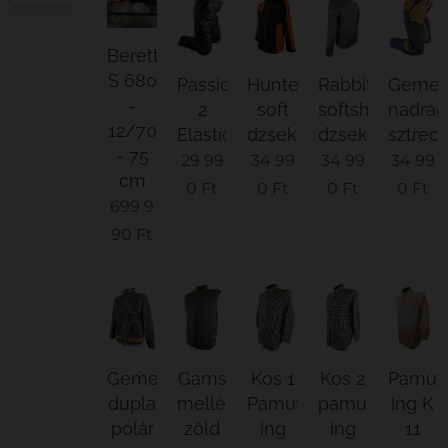
Beretta
S 680
Passion
Hunter
Rabbit
Geme
-
2
soft
softshell
nadrág
12/70
Elastic
dzseki
dzseki
sztrec
- 75
29 99
34 99
34 99
34 99
cm
0
Ft
0
Ft
0
Ft
0
Ft
699 9
90
Ft
Gemenc
Gams
Kos 1
Kos 2
Pamut
dupla
mellény
Pamut
pamut
Ing K
polár
zöld
ing
ing
11