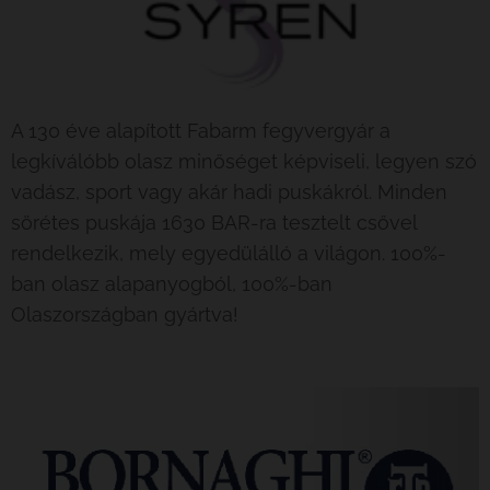
A 130 éve alapított Fabarm fegyvergyár a
legkíválóbb olasz minőséget képviseli, legyen szó
vadász, sport vagy akár hadi puskákról. Minden
sörétes puskája 1630 BAR-ra tesztelt csővel
rendelkezik, mely egyedülálló a világon. 100%-
ban olasz alapanyogból, 100%-ban
Olaszországban gyártva!