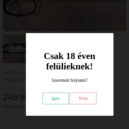
Csak 18 éven
felülieknek!
Beretta S 685 cal. 12/70, 71 cm csővel, fix FÉL- FULL
szűkítéssel, két elsütőbillentyűvel, friss vizsgával
Szeretnéd folytatni?
249 990
Ft
Igen
Nem
Készleten