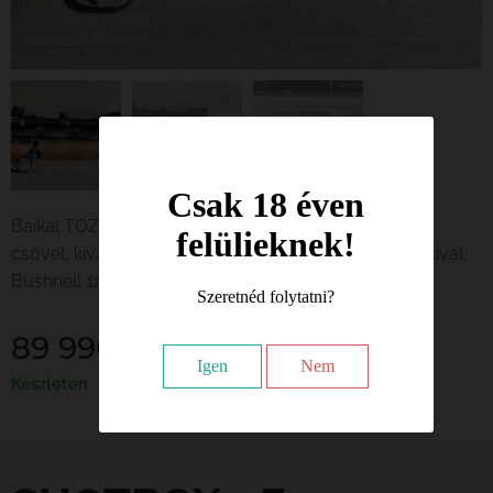
Csak 18 éven
Baikal TOZ 8 golyós puska, 22 LR kaliberben, 56 cm
felülieknek!
csővel, kiváló műszaki állapotban, érvényes műszakival,
Bushnell 12-24x56 céltávcsővel
Szeretnéd folytatni?
89 990
Ft
Igen
Nem
Készleten