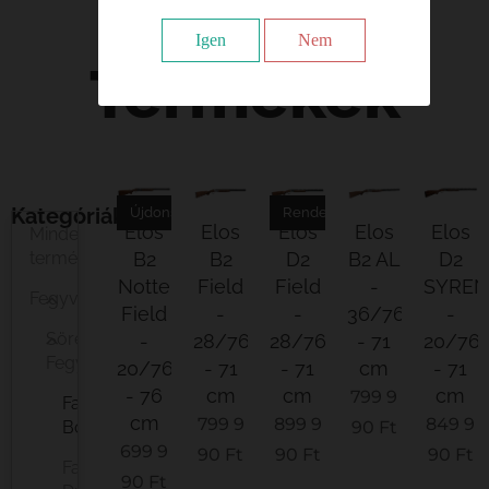
Igen
Nem
Termékek
Kategóriák
Újdonság!
Rendelésre
Elos
Elos
Elos
Elos
Elos
Minden
termék
B2
B2
D2
B2 AL
D2
Notte
Field
Field
-
SYREN
Fegyver
Field
-
-
36/76
-
Sörétes
-
28/76
28/76
- 71
20/76
Fegyver
20/76
- 71
- 71
cm
- 71
- 76
cm
cm
cm
799 9
Fabarm
cm
799 9
899 9
849 9
Bock
90
Ft
699 9
90
Ft
90
Ft
90
Ft
Fabarm
90
Ft