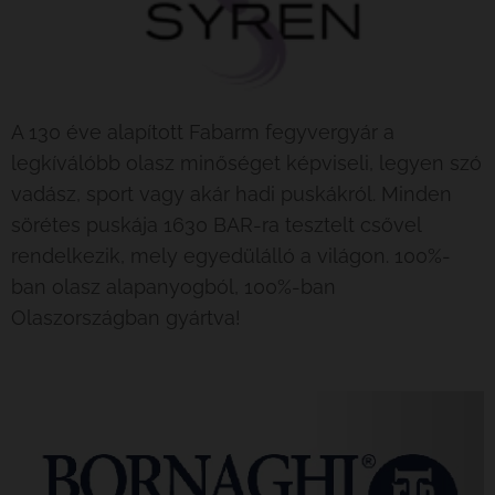
A 130 éve alapított Fabarm fegyvergyár a
legkíválóbb olasz minőséget képviseli, legyen szó
vadász, sport vagy akár hadi puskákról. Minden
sörétes puskája 1630 BAR-ra tesztelt csővel
rendelkezik, mely egyedülálló a világon. 100%-
ban olasz alapanyogból, 100%-ban
Olaszországban gyártva!