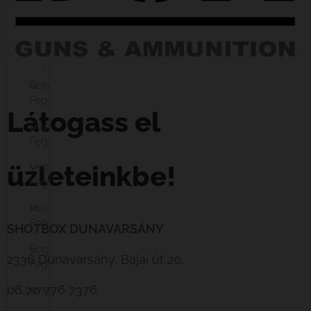
Cal.
410
Félautomata
Fegyver
Golyós
Fegyver
Látogass el
Duplagolyós
Fegyver
üzleteinkbe!
Vegyescsövű
Fegyver
Használt
Fegyver
SHOTBOX DUNAVARSÁNY
Engedélymentes
2336 Dunavarsány, Bajai út 20.
Fegyver
06 70 776 7376
Lőszer