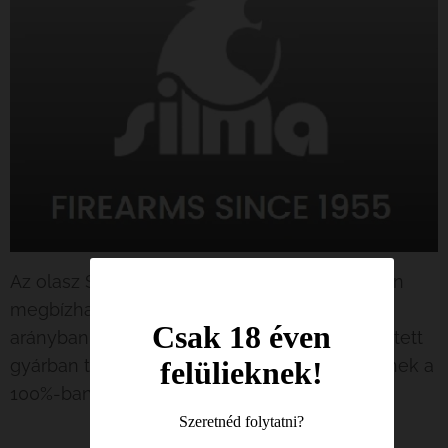
Az olasz SILMA 1955 óta gyártja kiemelkedően
megbízható fegyvereit verhetetlen ár - érték
Csak 18 éven
arányban. A családi vállalkozásként üzemeltetett
gyárban tradicionális szakértelemmel készülnek a
felülieknek!
100%-ban olasz fegyverek.
Szeretnéd folytatni?