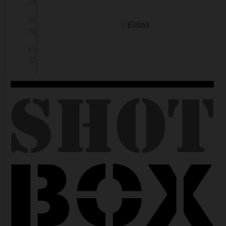
Dupla
Fabarm
Előző
Sport
Fabarm
SYREN
Silma
Vadász
Silma
Sport
Cal.
12
Cal.
20
Cal.
28