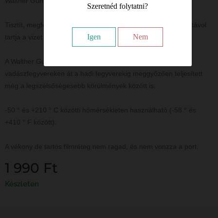
Walther Guncare Pro
Szeretnéd folytatni?
Tisztít, megfelelő kenést biztosít, ápol, véd a rozsda ellen és távol
Igen
Nem
tartja a vizet
A Walther GunCare Pro fegyverolaj a légfegyverektől, a
vadászfegyvereken át a hadi fegyverekig meggyőzően teljesített
még a legszélsőségesebb körülmények között is.
-50 ° és +210 ° C közötti hőmérsékleten használható (-58 ° és
+410 ° F között).
A vékony de tartós filmréteg nem ragad, és nem vonzza a port.
1 990
Ft
Készleten