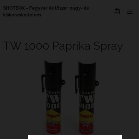
SHOTBOX - Fegyver és lőszer nagy- és
kiskereskedelem
TW 1000 Paprika Spray