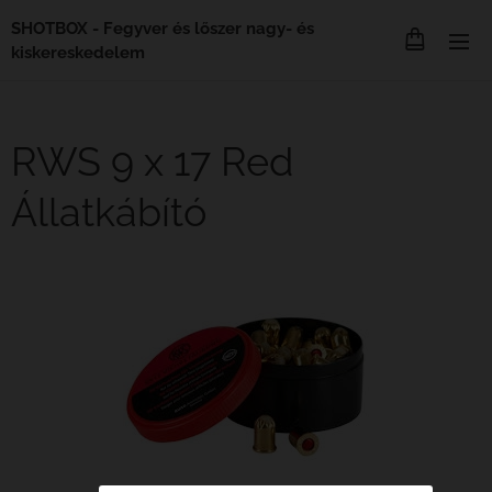
SHOTBOX - Fegyver és lőszer nagy- és
kiskereskedelem
RWS 9 x 17 Red
Állatkábító