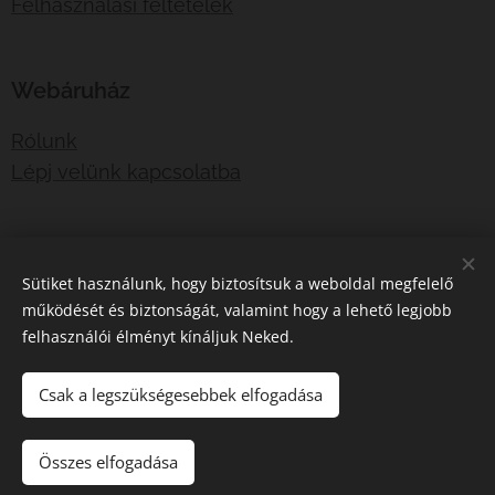
Felhasználási feltételek
Webáruház
Rólunk
Lépj velünk kapcsolatba
E-mail:
shotboxinfo@gmail.com
Sütiket használunk, hogy biztosítsuk a weboldal megfelelő
Telefonszám:
06707767376
működését és biztonságát, valamint hogy a lehető legjobb
felhasználói élményt kínáljuk Neked.
Sütik
Csak a legszükségesebbek elfogadása
Kosárba
Összes elfogadása