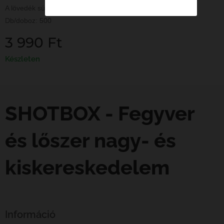
A lövedék súlya: 0,53g / 8,2 gr
Db/doboz: 500
3 990
Ft
Készleten
SHOTBOX - Fegyver
és lőszer nagy- és
kiskereskedelem
Információ