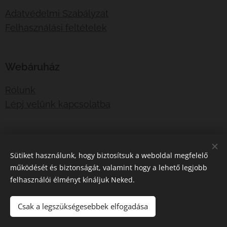
Adatvédelmi Szabályzat
Felhasználási feltételek
Webáruház
Rólunk
Lépj velünk kapcsolatba
E-mail:
shotboxinfo@gmail.com
Sütiket használunk, hogy biztosítsuk a weboldal megfelelő
Telefonszám:
06707767376
működését és biztonságát, valamint hogy a lehető legjobb
felhasználói élményt kínáljuk Neked.
Sütik
Csak a legszükségesebbek elfogadása