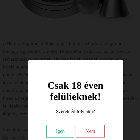
A Norma Superpoint Strike egy 4,5 mm kaliberű, 0,53 gramm
tömegű léglövedék, amelyet kifejezetten vadászati és céllövészeti
felhasználásra terveztek. Hegyes kialakításának köszönhetően
kiváló átütőerővel rendelkezik, így hatékony kártevőirtásra és
pontos lövészetre egyaránt. A precíz gyártási folyamat biztosítja a
Csak 18 éven
lövedékek egyenletes súlyeloszlását és stabil röppályáját, ami
növeli a pontosságot és a hatékonyságot. A Norma Ammunition
felülieknek!
híres a megbízható és kiváló minőségű lőszereiről, így ez a lövedék
is ideális választás azok számára, akik teljesítményorientált
Szeretnéd folytatni?
légfegyveres lövészetet szeretnének végezni.
Lövedék hossza: 6,9 mm
Igen
Nem
Kaliber: 4,5 mm (.177)