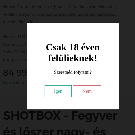
Norica Dragon légpuska 5,5mm - Pofadékos szintetikus tus,
ventilált tusgumi, fiber szálas irányzék, automata biztosítás,
távcsőelőkészítés.
Hossz: 1160 mm
Csak 18 éven
Csőhossz: 484 mm
Súly: 2,9 kg
felülieknek!
Energia: max 7,5 J
84 990
Ft
Szeretnéd folytatni?
Készleten
Igen
Nem
SHOTBOX - Fegyver
és lőszer nagy- és