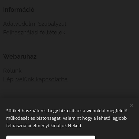
Információ
Adatvédelmi Szabályzat
Felhasználási feltételek
Webáruház
Rólunk
Lépj velünk kapcsolatba
E-mail:
shotboxinfo@gmail.com
Sütiket használunk, hogy biztosítsuk a weboldal megfelelő
Telefonszám:
06707767376
működését és biztonságát, valamint hogy a lehető legjobb
felhasználói élményt kínáljuk Neked.
Sütik