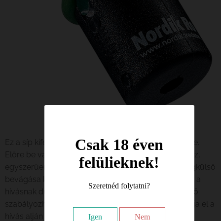
Csak 18 éven
Ez a síp kifejezetten az őzbak hívására lett kifejlesztve.
Előre be van hangolva az összes szükséges hanghoz,
felülieknek!
egyszerűen mozgasd a gumiszalagot a hívás két legkülső
bevágása között a hang megváltoztatásához. Ennek a
Szeretnéd folytatni?
hívásnak dupla hangkártyája van, amellyel a hangerő
szabályozható. Ha halkabb hangzást szeretne, takarja el a
hívás alján található nagy lyukat a hüvelykujjával.
Igen
Nem