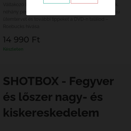
Váltakozó kontaktus / izgatottság / fájdalom hangok,
néhány perces szünetekkel 20-30 percig / állj. A hívási
ütemtervet és további tippeket a DVD-n találod –
Roebucks hívása
14 990
Ft
Készleten
SHOTBOX - Fegyver
és lőszer nagy- és
kiskereskedelem