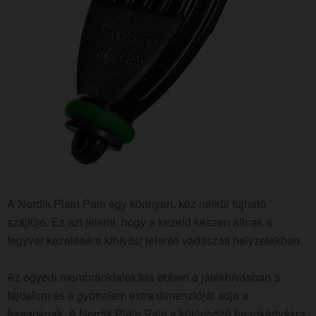
A Nordik Plain Pain egy könnyen, kéz nélkül fújható
szájfújó. Ez azt jelenti, hogy a kezeid készen állnak a
fegyver kezelésére kihívást jelentő vadászati ​​helyzetekben.
Az egyedi membránkialakítás ebben a játékhívásban a
fájdalom és a gyötrelem extra dimenzióját adja a
hangoknak. A Nordik Plain Pain a különböző hangkártyákra