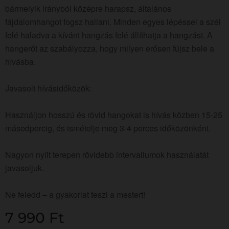
bármelyik irányból középre harapsz, általános
fájdalomhangot fogsz hallani. Minden egyes lépéssel a szél
felé haladva a kívánt hangzás felé állíthatja a hangzást. A
hangerőt az szabályozza, hogy milyen erősen fújsz bele a
hívásba.
Javasolt hívásidőközök:
Használjon hosszú és rövid hangokat is hívás közben 15-25
másodpercig, és ismételje meg 3-4 perces időközönként.
Nagyon nyílt terepen rövidebb intervallumok használatát
javasoljuk.
Ne feledd – a gyakorlat teszi a mestert!
7 990
Ft