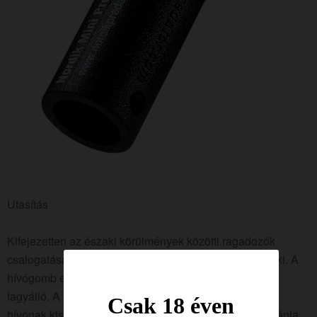
Utasítás
Kifejezetten az északi körülmények közötti ragadozók
csalogatásának igényeinek kielégítésére fejlesztették ki. A
hívógomb egyszerűen használható, a szájrésze pedig
fagyálló. A hívás sokféle hangot produkálhat. Ennek a
Csak 18 éven
hívónak kisebb a hanglemeze és vékonyabb a membránja,