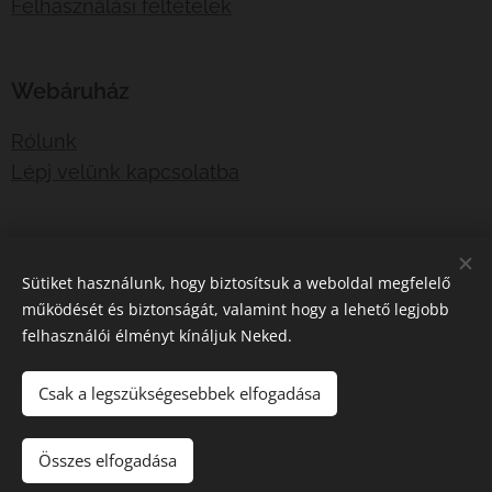
Felhasználási feltételek
Webáruház
Rólunk
Lépj velünk kapcsolatba
E-mail:
shotboxinfo@gmail.com
Sütiket használunk, hogy biztosítsuk a weboldal megfelelő
Telefonszám:
06707767376
működését és biztonságát, valamint hogy a lehető legjobb
felhasználói élményt kínáljuk Neked.
Sütik
Csak a legszükségesebbek elfogadása
Kosárba
Összes elfogadása