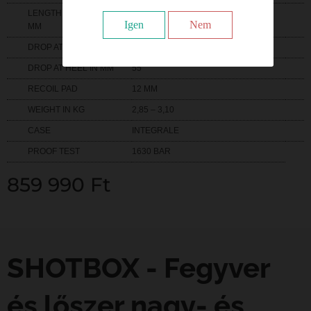
LENGTH OF PULL IN
365
Igen
Nem
MM
DROP AT COMB IN MM
35
DROP AT HEEL IN MM
55
RECOIL PAD
12 MM
WEIGHT IN KG
2,85 – 3,10
CASE
INTEGRALE
PROOF TEST
1630 BAR
859 990
Ft
SHOTBOX - Fegyver
és lőszer nagy- és