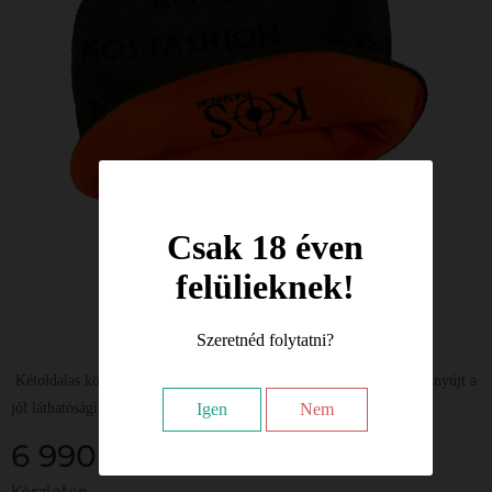
Csak 18 éven
felülieknek!
Szeretnéd folytatni?
Kétoldalas kötött sapka amely minden vadászati igényre megoldást nyújt a
jól láthatósági belső oldala miatt.
Igen
Nem
6 990
Ft
Készleten