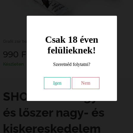
Csak 18 éven
Grafit zsir bock fegyverek mozgó alkatrészeihez.
felülieknek!
990
Ft
Készleten
Szeretnéd folytatni?
Igen
Nem
SHOTBOX - Fegyver
és lőszer nagy- és
kiskereskedelem