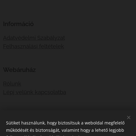
Információ
Adatvédelmi Szabályzat
Felhasználási feltételek
Webáruház
Rólunk
Lépj velünk kapcsolatba
E-mail:
shotboxinfo@gmail.com
Sütiket használunk, hogy biztosítsuk a weboldal megfelelő
Telefonszám:
06707767376
működését és biztonságát, valamint hogy a lehető legjobb