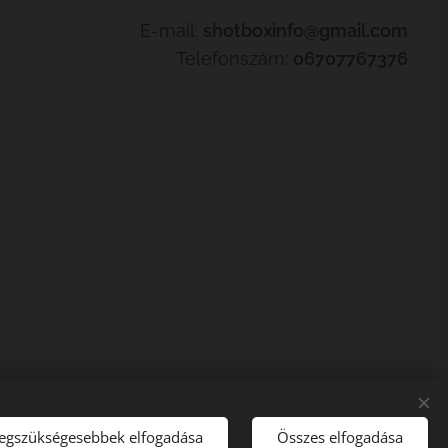
E-mail:
shotboxinfo@gmail.com
Telefonszám:
06707767376
legszükségesebbek elfogadása
Összes elfogadása