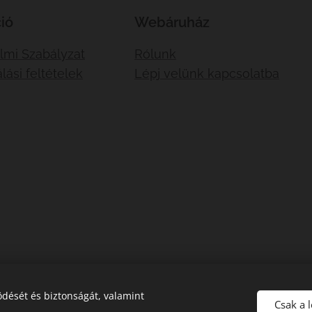
ió
Webáruház
lmi Szabályzat
Rólunk
lási feltételek
Lépj velünk kapcsolatba
dését és biztonságát, valamint
Csak a 