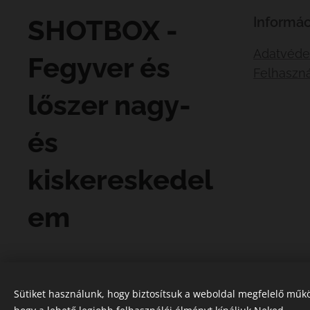
SHOTBOX -
Informác
Adatvéde
Fegyver és
Felhaszná
lőszer nagy-
és
kiskereskedel
em
Sütiket használunk, hogy biztosítsuk a weboldal megfelelő műkö