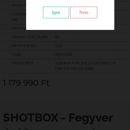
WOOD FINISH
HAND OILED
Igen
Nem
LENGTH OF PULL IN
367
MM
DROP AT COMB IN MM
50
DROP AT HEEL IN MM
65
WEIGHT IN KG
3,20
CASE
ABS CASE
PROOF TEST
1630 BAR FOR THE 12 GA TUBEC.I.P
FOR THE RIFLED TUBE
1 179 990
Ft
SHOTBOX - Fegyver