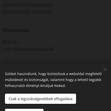
Adatvédelmi Szabályzat
Felhasználási feltételek
Webáruház
Rólunk
Lépj velünk kapcsolatba
E-mail:
shotboxinfo@gmail.com
Sütiket használunk, hogy biztosítsuk a weboldal megfelelő
Telefonszám:
06707767376
működését és biztonságát, valamint hogy a lehető legjobb
felhasználói élményt kínáljuk Neked.
Sütik
Csak a legszükségesebbek elfogadása