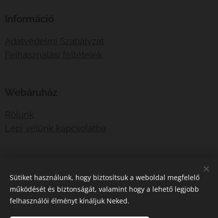
Információ
Adatvédelmi Szabályzat
Felhasználási feltételek
Webáruház
Rólunk
Lépj velünk kapcsolatba
E-mail:
shotboxinfo@gmail.com
Sütiket használunk, hogy biztosítsuk a weboldal megfelelő
Telefonszám:
06707767376
működését és biztonságát, valamint hogy a lehető legjobb
felhasználói élményt kínáljuk Neked.