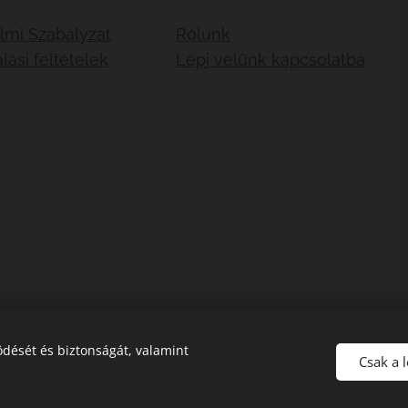
lmi Szabályzat
Rólunk
lási feltételek
Lépj velünk kapcsolatba
dését és biztonságát, valamint
Csak a 
Sütik