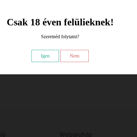
Csak 18 éven felülieknek!
Szeretnéd folytatni?
Igen
Nem
ió
Webáruház