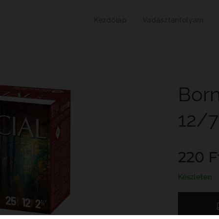
Kezdőlap
Vadásztanfolyam
Born
12/7
220
F
Készleten