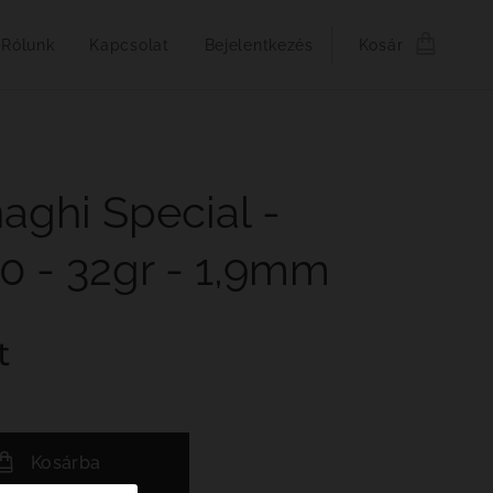
Rólunk
Kapcsolat
Bejelentkezés
Kosár
aghi Special -
0 - 32gr - 1,9mm
t
Kosárba