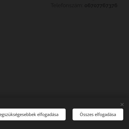
Telefonszám:
06707767376
legszükségesebbek elfogadása
Összes elfogadása