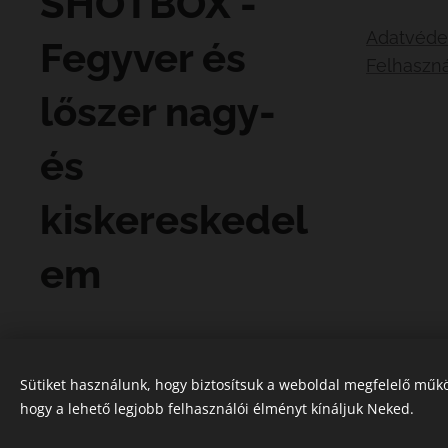
SHOTBOX -
Adatvéde
Fegyver és
Felhaszná
lőszer nagy-
és
kiskereskedel
em
Sütiket használunk, hogy biztosítsuk a weboldal megfelelő műkö
hogy a lehető legjobb felhasználói élményt kínáljuk Neked.