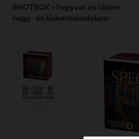
SHOTBOX - Fegyver és lőszer
nagy- és kiskereskedelem