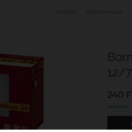
Kezdőlap
Vadásztanfolyam
Born
12/7
240
F
Készleten