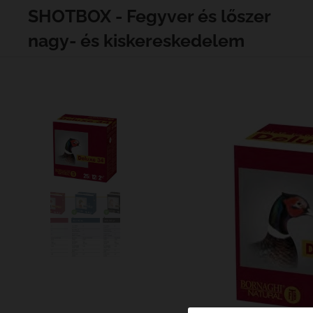
SHOTBOX - Fegyver és lőszer
nagy- és kiskereskedelem