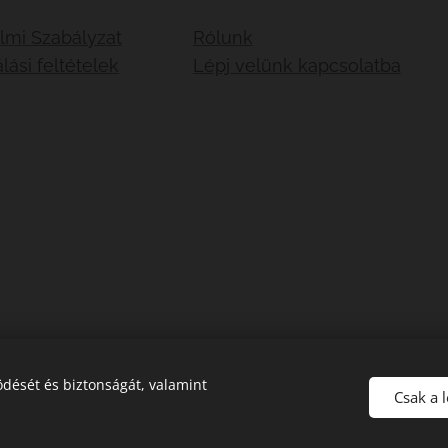
lmi Szabályzat
Rólunk
lási feltételek
Lépj velünk kapcsolatba
dését és biztonságát, valamint
Csak a 
Sütik