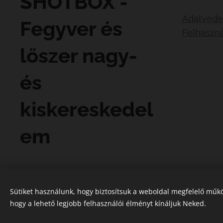
SHOTBOX -
Adatvéde
Fegyver és
Felhaszná
lőszer nagy-
és
kiskereskedel
em
Sütiket használunk, hogy biztosítsuk a weboldal megfelelő műkö
hogy a lehető legjobb felhasználói élményt kínáljuk Neked.