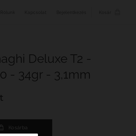
Rólunk
Kapcsolat
Bejelentkezés
Kosár
aghi Deluxe T2 -
0 - 34gr - 3,1mm
t
Kosárba