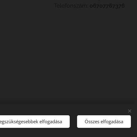
Telefonszám:
06707767376
legszükségesebbek elfogadása
Összes elfogadása