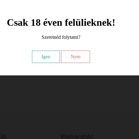
Csak 18 éven felülieknek!
Szeretnéd folytatni?
Igen
Nem
ió
Webáruház