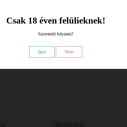
Csak 18 éven felülieknek!
Szeretnéd folytatni?
Igen
Nem
ió
Webáruház