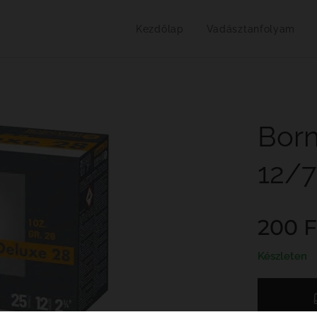
Kezdőlap
Vadásztanfolyam
Born
12/7
200
F
Készleten