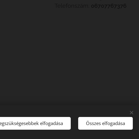
Telefonszám:
06707767376
legszükségesebbek elfogadása
Összes elfogadása