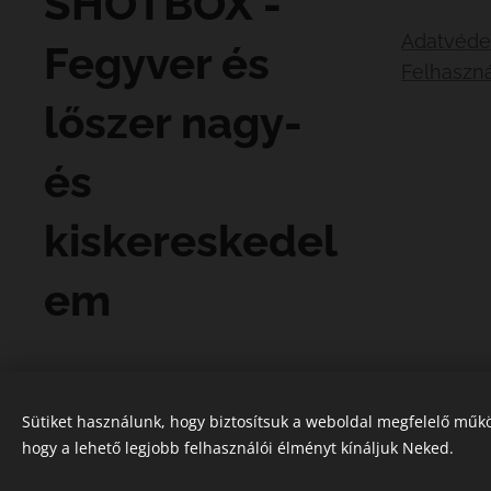
SHOTBOX -
Adatvéde
Fegyver és
Felhaszná
lőszer nagy-
és
kiskereskedel
em
Sütiket használunk, hogy biztosítsuk a weboldal megfelelő műkö
hogy a lehető legjobb felhasználói élményt kínáljuk Neked.