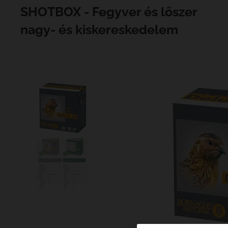
SHOTBOX - Fegyver és lőszer
nagy- és kiskereskedelem