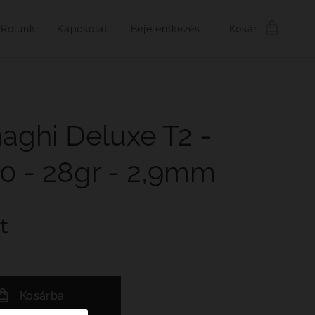
Rólunk
Kapcsolat
Bejelentkezés
Kosár
aghi Deluxe T2 -
0 - 28gr - 2,9mm
t
Kosárba