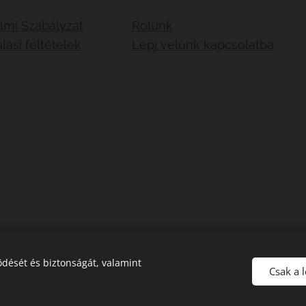
lmi Szabályzat
Rólunk
lási feltételek
Lépj velünk kapcsolatba
dését és biztonságát, valamint
Csak a 
Sütik