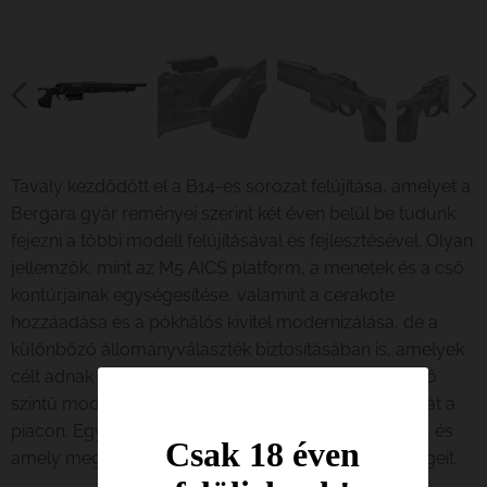
Tavaly kezdődött el a B14-es sorozat felújítása, amelyet a
Bergara gyár reményei szerint két éven belül be tudunk
fejezni a többi modell felújításával és fejlesztésével. Olyan
jellemzők, mint az M5 AICS platform, a menetek és a cső
kontúrjainak egységesítése, valamint a cerakote
hozzáadása és a pókhálós kivitel modernizálása, de a
különböző állományválaszték biztosításában is, amelyek
célt adnak minden vadász választásának. Egy belépő
szintű modell, amely biztosan úgy pozícionálja magát a
piacon. Egy modell, amely garantált sikerrel születik, és
Csak 18 éven
amely megújítja és kiegészíti a B14 sorozat lehetőségeit.