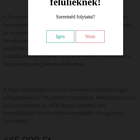
felülieknek!
Szeretnéd folytatni?
A Thumbhole tus különleges érzést ad. Tele van olyan
funkciókkal, mint az állítható pofadék és hossz, valamint
az ergonómia a jobb illeszkedés és a fegyver
Igen
Nem
természetesebb fogása érdekében, elősegítve az
intuitívabb fogást a puska teljes irányítása érdekében.
Esztétikailag igazodik az új B14 kivitelhez a pókhálóval a
modernebb megjelenés érdekében.
A nagy különbség a sorozat töveréhez képesbbi fegyt
kétségtelenül az M5 platform beépítése. Meghatározza az
új B14 sorozatot az AICS típusú tárakkal, ami
kompatibilissé teszi a többi kompatibilis utángyártott
tartozékkal.
465 000
Ft